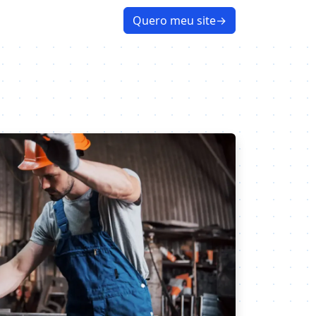
Quero meu site
→