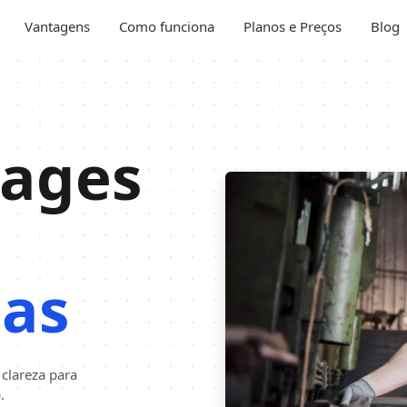
Vantagens
Como funciona
Planos e Preços
Blog
Pages
ias
 clareza para
.