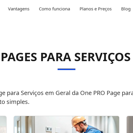
Vantagens
Como funciona
Planos e Preços
Blog
PAGES PARA SERVIÇOS
ge
para
Serviços em Geral
da
One PRO Page
para
to simples.