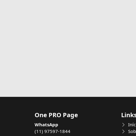
One PRO Page
Link
WhatsApp
Iníc
(11) 97597-1844
Sob