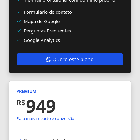
Formulário de contato
Mapa do Google
Perguntas Frequentes
Google Analytics
Quero este plano
PREMIUM
949
R$
Para mais impacto e conversão