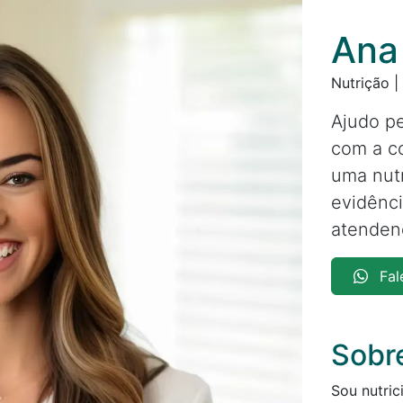
Ana
Nutrição 
Ajudo p
com a co
uma nutr
evidênci
atendend
Fal
Sobr
Sou nutric